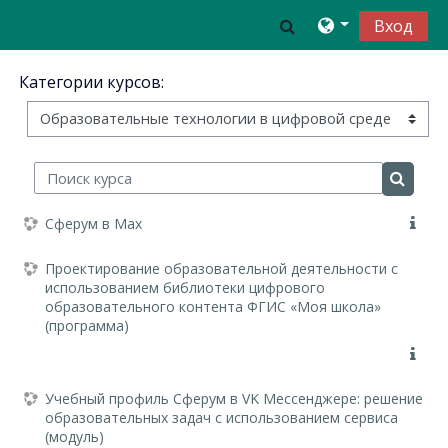
Перейти к основному содержанию
Изменить данн
Вход
Категории курсов:
Поиск курса
Поиск 
Сферум в Max
Проектирование образовательной деятельности с
использованием библиотеки цифрового
образовательного контента ФГИС «Моя школа»
(программа)
Учебный профиль Сферум в VK Мессенджере: решение
образовательных задач с использованием сервиса
(модуль)